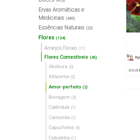
(455)
Ervas Aromáticas e
Medicinais
(485)
Essências Naturais
(20)
Flores
(134)
Arranjos Florais
(11)
Flores Comestíveis
(45)
Agr
Abóbora
(0)
stock
Alfazema
(2)
Amor-perfeito
(2)
Borragem
(3)
Calêndula
(7)
Camomila
(1)
Capuchinha
(5)
Cebolinha
(1)