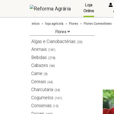
Loja
Online
início
loja agrícola
Flores
Flores Comestíveis
Flores
Algas e Cianobactérias
(26)
Animais
(181)
Bebidas
(278)
Cabazes
(96)
Carne
(9)
Cereais
(44)
Charcutaria
(54)
Cogumelos
(161)
Conservas
(15)
Doces