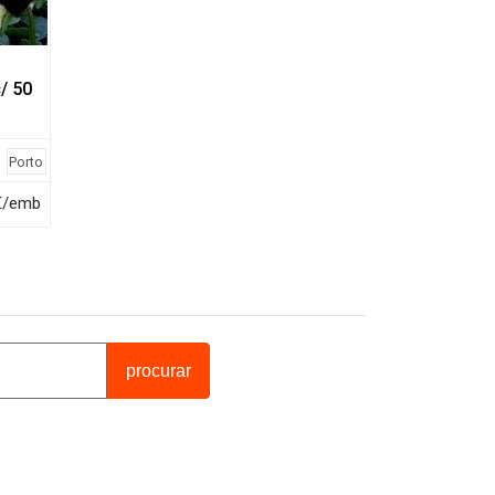
/ 50
Porto
€/emb
procurar