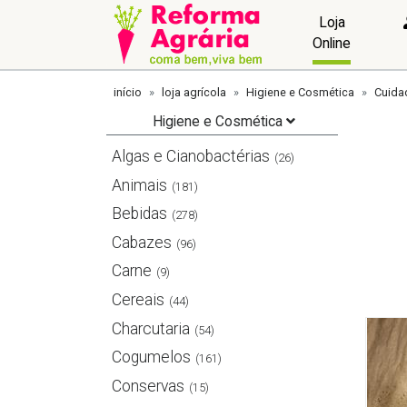
Loja
Online
início
loja agrícola
Higiene e Cosmética
Cuida
Higiene e Cosmética
Algas e Cianobactérias
(26)
Animais
(181)
Bebidas
(278)
Cabazes
(96)
Carne
(9)
Cereais
(44)
Charcutaria
(54)
Cogumelos
(161)
Conservas
(15)