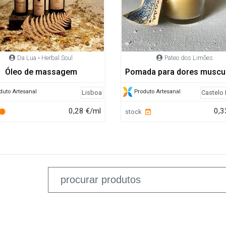
Da Lua • Herbal Soul
Pateo dos Limões
Óleo de massagem
Pomada para dores muscu
duto Artesanal
Produto Artesanal
Lisboa
Castelo
0,28 €/ml
0,3
stock