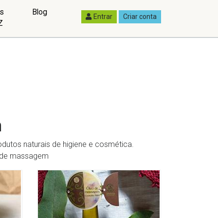
as
Blog
Entrar
Criar conta
Z
m
utos naturais de higiene e cosmética.
s de massagem