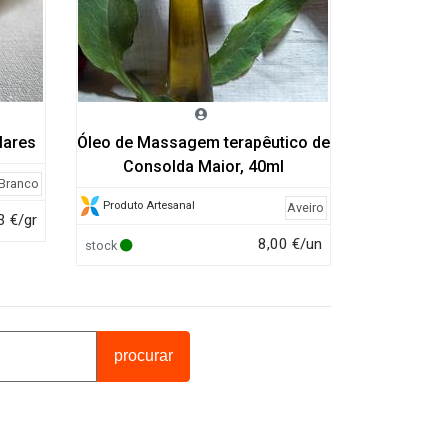
lares
Óleo de Massagem terapêutico de
Consolda Maior, 40ml
 Branco
Produto Artesanal
Aveiro
3 €/gr
8,00 €/un
stock
procurar