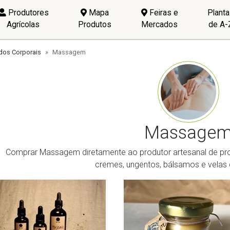
Produtores
Mapa
Feiras e
Plant
Agrícolas
Produtos
Mercados
de A-
dos Corporais
Massagem
Massage
Comprar Massagem diretamente ao produtor artesanal de prod
cremes, ungentos, bálsamos e vela