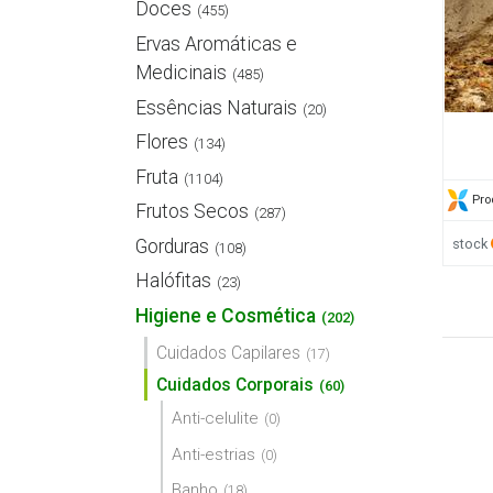
Doces
(455)
Ervas Aromáticas e
Medicinais
(485)
Essências Naturais
(20)
Flores
(134)
Fruta
(1104)
Pro
Frutos Secos
(287)
stock
Gorduras
(108)
Halófitas
(23)
Higiene e Cosmética
(202)
Cuidados Capilares
(17)
Cuidados Corporais
(60)
Anti-celulite
(0)
Anti-estrias
(0)
Banho
(18)