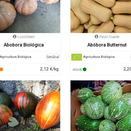
LusoGreen
Paulo Duarte
Abobora Biológica
Abóbora Butternut
Setúbal
Agricultura Biológica
Agricultura Biológica
2,12 €/kg
2,2
stock