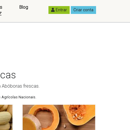
as
Blog
Entrar
Criar conta
Z
scas
a Abóboras frescas.
 Agrícolas Nacionais.