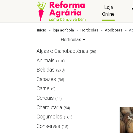
Loja
Online
início
loja agrícola
Hortícolas
Abóboras
Ab
Hortícolas
Algas e Cianobactérias
(26)
Animais
(181)
Bebidas
(278)
Cabazes
(96)
Carne
(9)
Cereais
(44)
Charcutaria
(54)
Cogumelos
(161)
Conservas
(15)