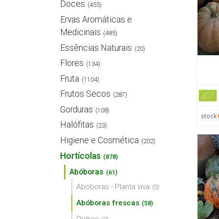
Doces
(455)
Ervas Aromáticas e
Medicinais
(485)
Essências Naturais
(20)
Flores
(134)
Fruta
(1104)
Frutos Secos
(287)
Gorduras
(108)
stock
Halófitas
(23)
Higiene e Cosmética
(202)
Hortícolas
(878)
Abóboras
(61)
Abóboras - Planta viva
(0)
Abóboras frescas
(58)
Outros