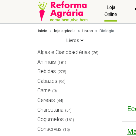
Loja
Online
início
loja agrícola
Livros
Biologia
Livros
Algas e Cianobactérias
(26)
Animais
(181)
Bebidas
(278)
Cabazes
(96)
Carne
(9)
Cereais
(44)
Ec
Charcutaria
(54)
Cogumelos
(161)
Conservas
(15)
Ma