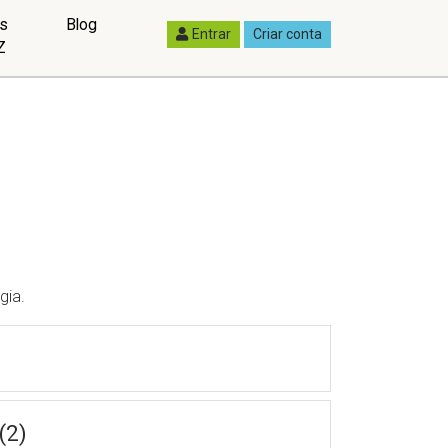
as
Blog
Entrar
Criar conta
Z
gia.
(2)