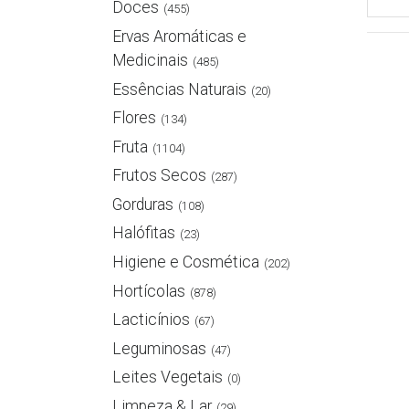
Doces
(455)
Ervas Aromáticas e
Medicinais
(485)
Essências Naturais
(20)
Flores
(134)
Fruta
(1104)
Frutos Secos
(287)
Gorduras
(108)
Halófitas
(23)
Higiene e Cosmética
(202)
Hortícolas
(878)
Lacticínios
(67)
Leguminosas
(47)
Leites Vegetais
(0)
Limpeza & Lar
(29)