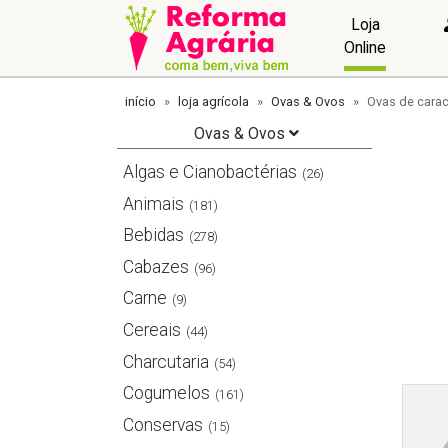
Loja
Online
início
loja agrícola
Ovas & Ovos
Ovas de carac
Ovas & Ovos
Algas e Cianobactérias
(26)
Animais
(181)
Bebidas
(278)
Cabazes
(96)
Carne
(9)
Cereais
(44)
Charcutaria
(54)
Cogumelos
(161)
Conservas
(15)