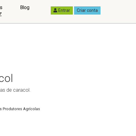
as
Blog
Entrar
Criar conta
Z
col
as de caracol.
os Produtores Agrícolas