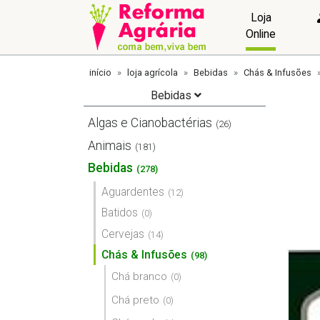
Loja
Online
início
loja agrícola
Bebidas
Chás & Infusões
Bebidas
Algas e Cianobactérias
(26)
Animais
(181)
Bebidas
(278)
Aguardentes
(12)
Batidos
(0)
Cervejas
(14)
Chás & Infusões
(98)
Chá branco
(0)
Chá preto
(0)