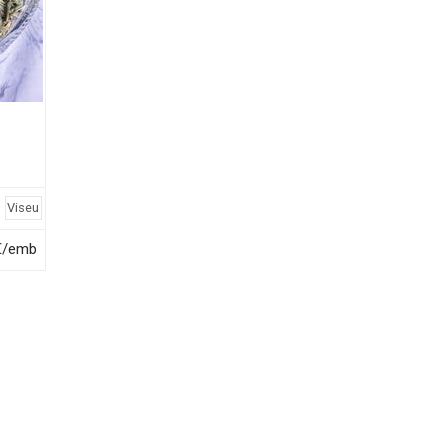
Viseu
€/emb