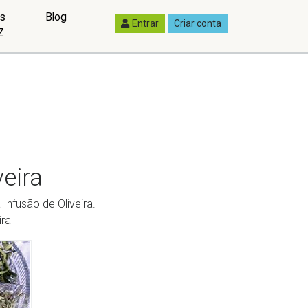
as
Blog
Entrar
Criar conta
Z
veira
Infusão de Oliveira.
ira