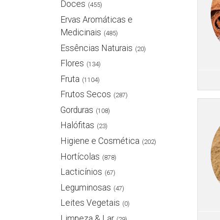
Doces
(455)
Ervas Aromáticas e
Medicinais
(485)
Essências Naturais
(20)
Flores
(134)
Fruta
(1104)
Frutos Secos
(287)
Gorduras
(108)
Halófitas
(23)
Higiene e Cosmética
(202)
Hortícolas
(878)
Lacticínios
(67)
Leguminosas
(47)
Leites Vegetais
(0)
Limpeza & Lar
(29)