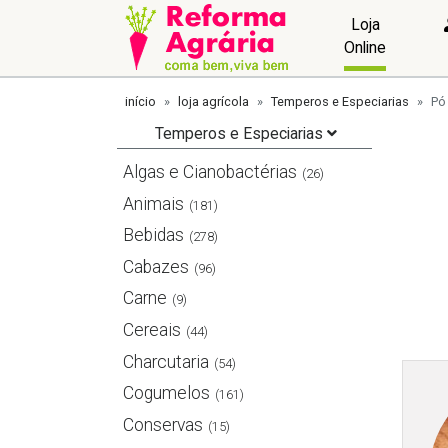
Loja
Online
início
loja agrícola
Temperos e Especiarias
Pó
Temperos e Especiarias
Algas e Cianobactérias
(26)
Animais
(181)
Bebidas
(278)
Cabazes
(96)
Carne
(9)
Cereais
(44)
Charcutaria
(54)
Cogumelos
(161)
Conservas
(15)