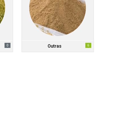
0
Outras
6