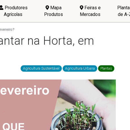
Produtores
Mapa
Feiras e
Plant
Agrícolas
Produtos
Mercados
de A-
evereiro?
antar na Horta, em
Agricultura Sustentável
Agricultura Urbana
Plantas