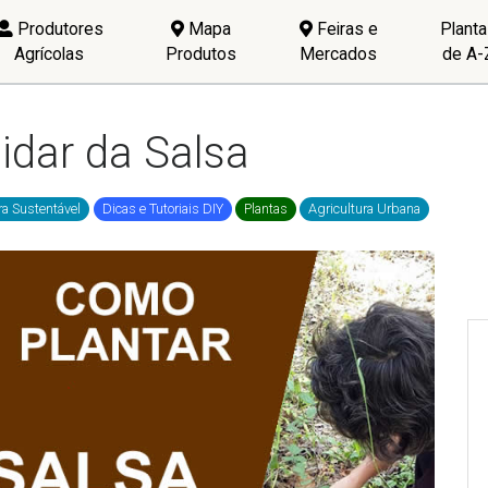
Produtores
Mapa
Feiras e
Plant
Agrícolas
Produtos
Mercados
de A-
idar da Salsa
ra Sustentável
Dicas e Tutoriais DIY
Plantas
Agricultura Urbana