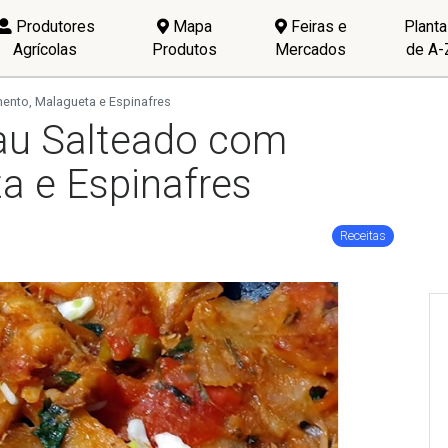
Produtores
Mapa
Feiras e
Plant
Agrícolas
Produtos
Mercados
de A-
ento, Malagueta e Espinafres
au Salteado com
a e Espinafres
Receitas