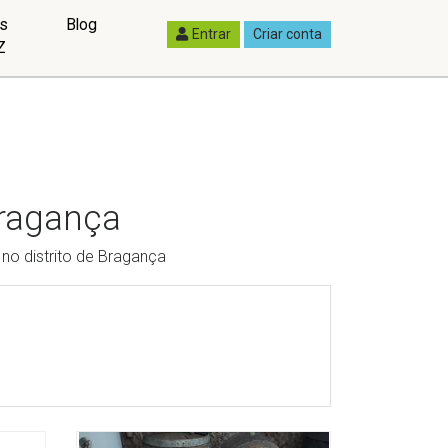
as
Blog
Entrar
Criar conta
Z
Bragança
no distrito de Bragança