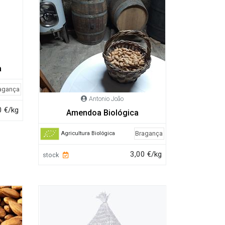
a
agança
Antonio João
0 €/kg
Amendoa Biológica
Bragança
Agricultura Biológica
3,00 €/kg
stock